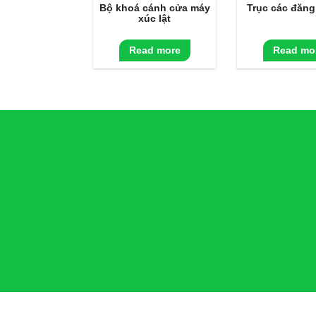
Bộ khoá cánh cửa máy
Trục các đăng
xúc lật
Read more
Read mo
© Copyright 2016 by Công Nghệ - Một sản