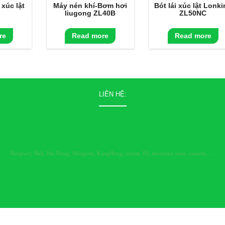
 xúc lật
Máy nén khí-Bơm hơi
Bót lái xúc lật Lonk
liugong ZL40B
ZL50NC
re
Read more
Read more
LIÊN HỆ:
Rongwei, Heli, Hai Hong
,
Mingyou, KangHong, huatai, HJ, mountain raise, xiandai,...
 phẩm Demo của Lindo