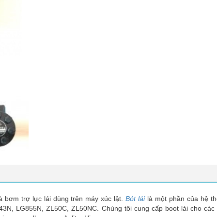
là bơm trợ lực lái dùng trên máy xúc lật.
Bót lái
là một phần của hệ t
43N, LG855N, ZL50C, ZL50NC. Chúng tôi cung cấp boot lái cho các 