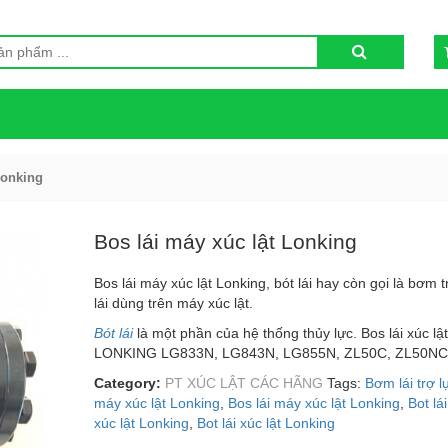
Lonking
Bos lái máy xúc lật Lonking
Bos lái máy xúc lật Lonking, bót lái hay còn gọi là bơm t
lái dùng trên máy xúc lật.
Bót lái
là một phần của hệ thống thủy lực. Bos lái xúc lậ
LONKING LG833N, LG843N, LG855N, ZL50C, ZL50N
Category:
PT XÚC LẬT CÁC HÃNG
Tags:
Bơm lái trợ l
máy xúc lật Lonking
,
Bos lái máy xúc lật Lonking
,
Bot lá
xúc lật Lonking
,
Bot lái xúc lật Lonking