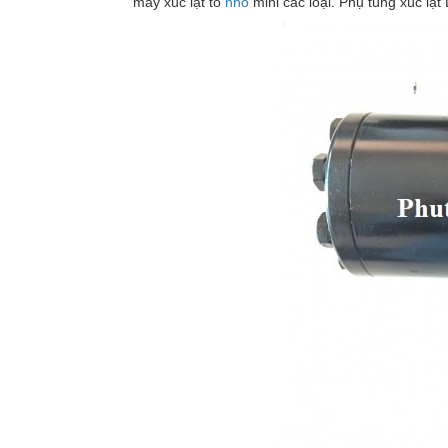
máy xúc lật to
nhỏ
mini các loại. Phụ tùng xúc lật 