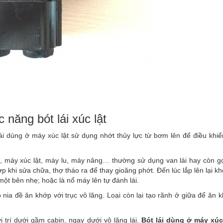
c năng bót lái xúc lật
lái dùng ở máy xúc lật sử dụng nhớt thủy lực từ bơm lên để điều khiể
 máy xúc lật, máy lu, máy nâng… thường sử dụng van lái hay còn gọ
 hợp khi sửa chữa, thợ tháo ra để thay gioăng phớt. Đến lúc lắp lên lại k
ột bên nhẹ; hoặc là nổ máy lên tự đánh lái.
ô nia đề ăn khớp với trục vô lăng. Loại còn lại tạo rãnh ở giữa để ăn 
 trí dưới gầm cabin, ngay dưới vô lăng lái.
Bót lái dùng ở máy xúc