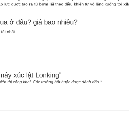
p lực được tạo ra từ
bơm lái
theo điều khiển từ vô lăng xuống tới
xi
mua ở đâu? giá bao nhiêu?
tốt nhất.
 máy xúc lật Lonking”
ển thị công khai.
Các trường bắt buộc được đánh dấu
*