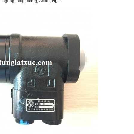
Liugong, sdlg, xcmg, Aolite, Hj,…