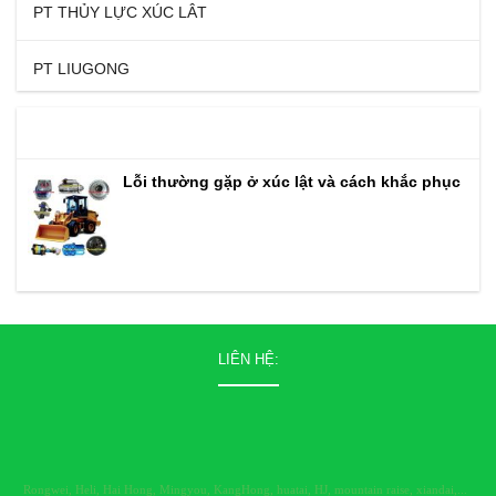
PT THỦY LỰC XÚC LÂT
PT LIUGONG
TIN TỨC
Lỗi thường gặp ở xúc lật và cách khắc phục
LIÊN HỆ:
Rongwei, Heli, Hai Hong
,
Mingyou, KangHong, huatai, HJ, mountain raise, xiandai,...