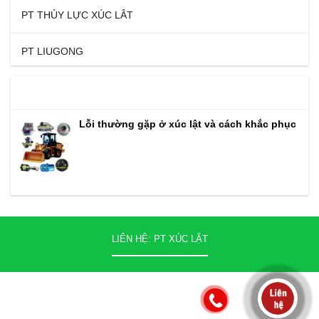
PT THỦY LỰC XÚC LÂT
PT LIUGONG
TIN TỨC
Lỗi thường gặp ở xúc lật và cách khắc phục
LIÊN HỆ: PT XÚC LẬT
© Copyright 2016 by Công Nghệ - Một sản phẩm Demo của Lindo
Thiết kế website bởi
www.lindo.vn