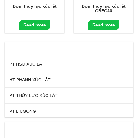
Bơm thủy lực xúc lật
Bơm thủy lực xúc lật
CBFC40
Read more
Read more
DANH MỤC SẢN PHẨM
PT HSỐ XÚC LẬT
HT PHANH XÚC LẬT
PT THỦY LỰC XÚC LÂT
PT LIUGONG
TIN TỨC